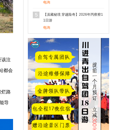
电询
5
【滇藏秘境 穿越险奇】2026年丙察察1
1日游
电询
应该注
站都会
些烂路
能导