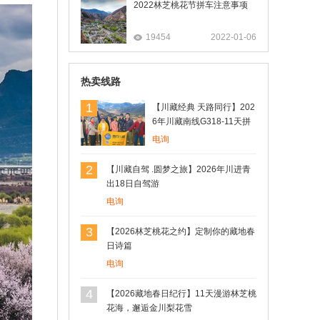
2022林芝桃花节拼车注意事项
19454
2022-01-06
热卖线路
1
【川藏经典 天路同行】202
6年川藏南线G318-11天拼
车游
电询
2
【川藏自驾 .圆梦之旅】2026年川进青
出18日自驾游
电询
3
【2026林芝桃花之约】定制你的藏地春
日诗篇
电询
4
【2026藏地春日纪行】11天漫游林芝桃
花海，邂逅金川梨花雪