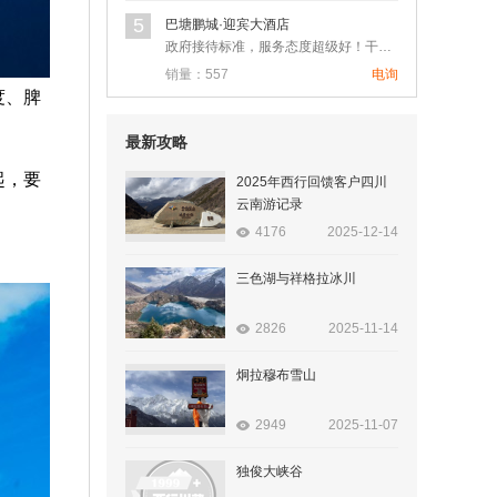
5
巴塘鹏城·迎宾大酒店
政府接待标准，服务态度超级好！干净卫生！在大城市也很难遇到这…
销量：557
电询
度、脾
最新攻略
起，要
2025年西行回馈客户四川
云南游记录
4176
2025-12-14
。
三色湖与祥格拉冰川
2826
2025-11-14
炯拉穆布雪山
2949
2025-11-07
独俊大峡谷