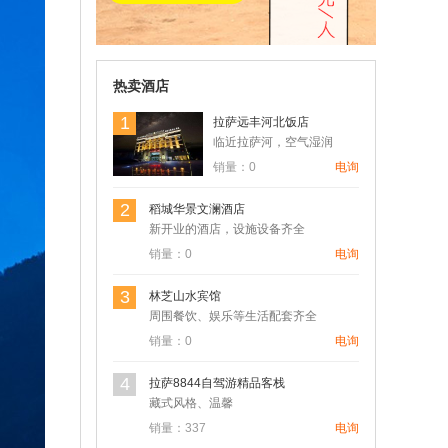
热卖酒店
1
拉萨远丰河北饭店
临近拉萨河，空气湿润
销量：0
电询
2
稻城华景文澜酒店
新开业的酒店，设施设备齐全
销量：0
电询
3
林芝山水宾馆
周围餐饮、娱乐等生活配套齐全
销量：0
电询
4
拉萨8844自驾游精品客栈
藏式风格、温馨
销量：337
电询