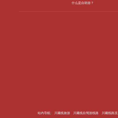
什么是自助游？
站内导航:
川藏线旅游
川藏线自驾游线路
川
藏线路况