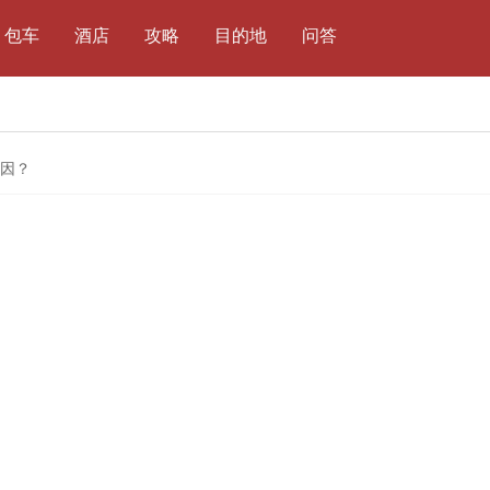
包车
酒店
攻略
目的地
问答
因？