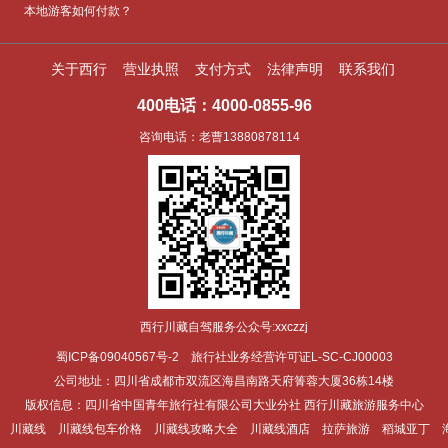
本地游客如何付款？
关于西行
营业执照
支付方式
法律声明
联系我们
400电话
：
4000-0855-96
咨询电话：老曹13880878114
西行川藏自驾服务公众号:xxczzj
蜀ICP
备
09040567
号
-2
​
旅行社业务经营许可证
L-SC-CJ00003
公司地址：四川省成都市双流区海昌南路
天府箐蓉大厦36栋14楼
版权信息：四川省中国青年旅行社有限公司大业分社 西行川藏旅游服务中心
川藏线
川藏线包车价格
川藏线攻略大全
川藏线酒店
拉萨旅游
稻城亚丁