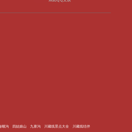
海螺沟
四姑娘山
九寨沟
川藏线景点大全 ​
川藏线结伴