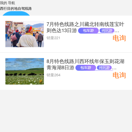
我的
导航
西行目的地自驾线路
7月特色线路之川藏北转南线莲宝叶
则色达13日游
电询
销量221
自驾线路
8月特色线路川西环线年保玉则花湖
青海湖8日游
电询
销量264
租车包车
沿途酒店