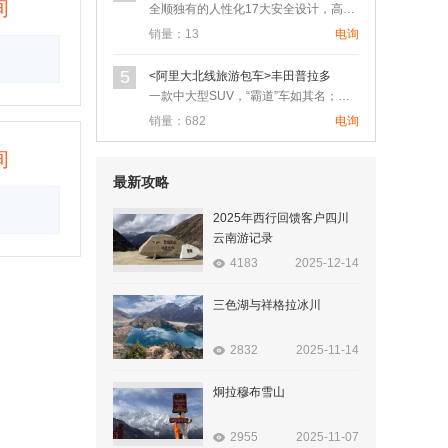
询
全顺独有的人性化17大安全设计，高品质、大空间的灵活组合和上…
销量：13
电询
5
<阿里大北线旅游包车>丰田普拉多
一款中大型SUV，“霸道”车如其名；具有绝对相信的越野机能，…
销量：682
电询
询
最新攻略
2025年西行回馈客户四川
云南游记录
4183
2025-12-14
三色湖与祥格拉冰川
2832
2025-11-14
炯拉穆布雪山
2955
2025-11-07