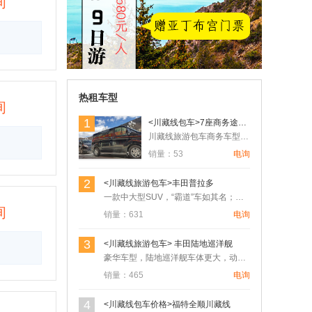
询
【川藏自驾 .圆梦之旅】2026年川进青出
18日自驾游
用户18610*** 3小时前预订
热租车型
询
1
<川藏线包车>7座商务途睿欧
川藏线旅游包车商务车型，可以满足4人以上7人以下的朋友出行，…
销量：53
电询
2
<川藏线旅游包车>丰田普拉多
一款中大型SUV，“霸道”车如其名；具有绝对相信的越野机能，…
询
销量：631
电询
3
<川藏线旅游包车> 丰田陆地巡洋舰
豪华车型，陆地巡洋舰车体更大，动力更大，发动机分4500L6…
销量：465
电询
4
<川藏线包车价格>福特全顺川藏线