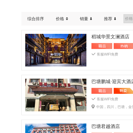
综合排序
价格
销量
推荐
稻城华景文澜酒店
客服WIFI免费
巴塘鹏城·迎宾大酒
客服WIFI免费
中国，四川，巴塘，金弦
巴塘君越酒店