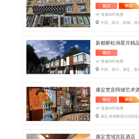
客服WIFI免费
中国，四川，稻城，香
新都桥松涧星月精
客服WIFI免费
中国，四川，康定，新都
康定梵音阿缦艺术
客服WIFI免费
康定 新都桥镇318国道
康定雪域宫廷酒店