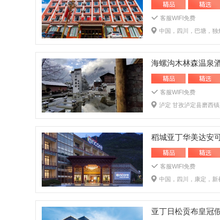
客服WIFI免费
中国，四川，巴塘，独角
海螺沟木林森温泉
客服WIFI免费
泸定 甘孜泸定县磨西
稻城亚丁华美达安
客服WIFI免费
中国，四川，康定，新都
亚丁日松贡布皇冠