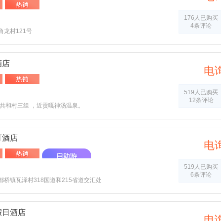
176人已购买
4条评论
龙村121号
酒店
电
519人已购买
12条评论
镇共和村三组 ，近贡嘎神汤温泉。
可酒店
电
519人已购买
6条评论
桥镇瓦泽村318国道和215省道交汇处
假日酒店
电