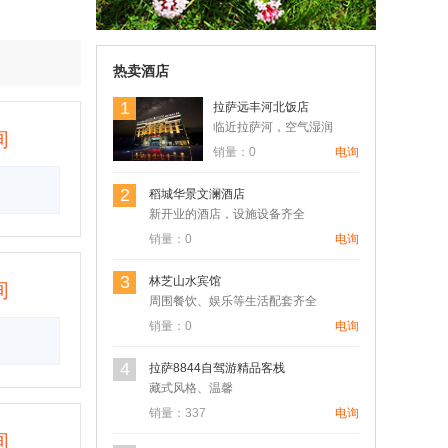
热卖酒店
1
拉萨远丰河北饭店
临近拉萨河，空气湿润
询
销量：0
电询
2
稻城华景文澜酒店
新开业的酒店，设施设备齐全
销量：0
电询
3
林芝山水宾馆
询
周围餐饮、娱乐等生活配套齐全
【川藏经典 天路同行】2026年川藏南线
销量：0
电询
G318-11天拼车游
用户Adam 2小时前预订
4
拉萨8844自驾游精品客栈
藏式风格、温馨
【绝色川藏. 商务经济】川藏稻城亚丁10
销量：337
电询
日游 (每天发团)
询