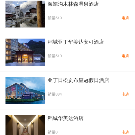
海螺沟木林森温泉酒店
销量519
电询
实时路况
稻城亚丁华美达安可酒店
销量519
电询
目的地
亚丁日松贡布皇冠假日酒店
销量884
电询
私人定制
稻城华美达酒店
销量0
电询