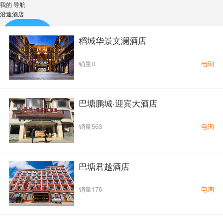
我的
导航
沿途酒店
稻城华景文澜酒店
销量0
电询
自驾线路
巴塘鹏城·迎宾大酒店
销量563
电询
租车包车
巴塘君越酒店
销量176
电询
沿途酒店