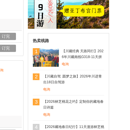
用户18610*** 27分钟前预订
订完
热卖线路
订完
1
【川藏经典 天路同行】202
6年川藏南线G318-11天拼
车游
电询
询
2
【川藏自驾 .圆梦之旅】2026年川进青
出18日自驾游
电询
3
【2026林芝桃花之约】定制你的藏地春
日诗篇
电询
4
【2026藏地春日纪行】11天漫游林芝桃