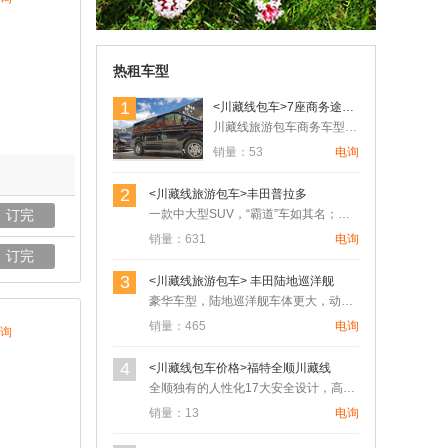
热租车型
1
<川藏线包车>7座商务途睿欧
川藏线旅游包车商务车型，可以满足4人以上7人以下的朋友出行，…
销量：53
电询
2
<川藏线旅游包车>丰田普拉多
订完
一款中大型SUV，“霸道”车如其名；具有绝对相信的越野机能，…
销量：631
电询
【川藏经典 天路同行】2026年川藏南线
订完
G318-11天拼车游
3
<川藏线旅游包车> 丰田陆地巡洋舰
用户Adam 1小时前预订
豪华车型，陆地巡洋舰车体更大，动力更大，发动机分4500L6…
销量：465
电询
询
【绝色川藏. 商务经济】川藏稻城亚丁10
日游 (每天发团)
4
<川藏线包车价格>福特全顺川藏线
全顺独有的人性化17大安全设计，高品质、大空间的灵活组合和上…
用户19856*** 2小时前预订
销量：13
电询
【川藏经典 天路同行】2026年川藏南线