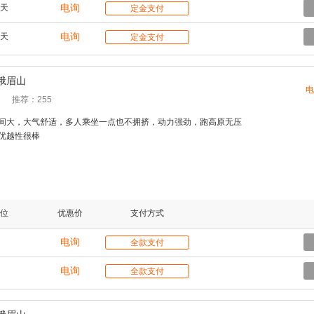
电询
天
定金支付
电询
天
定金支付
峨眉山
电
推荐：255
间大，大气舒适，多人乘坐一点也不拥挤，动力强劲，跑高原无压
优越性很棒
位
优惠价
支付方式
电询
全款支付
电询
全款支付