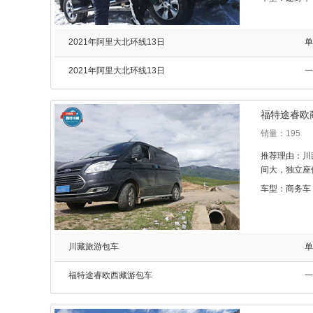
大，全尺寸车
2021年阿里大北环线13日
单
2021年阿里大北环线13日
一
福特途睿欧
销量：195
推荐理由：川
间大，独立座
车型：商务车
川藏旅游包车
单
福特途睿欧西藏游包车
一