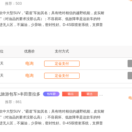
推荐：503
款中大型SUV，“霸道”车如其名；具有绝对相信的越野机能，皮实耐
粮”（对油品的要求没那么高）；不容易坏、低故障率是这款车的特
进无人区，不漏油，少异响，密封性好。D-4S双喷射系统，支撑普
艰险路况的全时四驱；外观霸气，在川藏线上驾驶如履平地；轴距
身大轴距带来内部空间大及长途旅行舒适性极高。
位
优惠价
支付方式
电询
天
定金支付
电询
天
定金支付
线旅游包车>丰田普拉多
电
推荐：861
款中大型SUV，“霸道”车如其名；具有绝对相信的越野机能，皮实耐
粮”（对油品的要求没那么高）；不容易坏、低故障率是这款车的特
进无人区，不漏油，少异响，密封性好。D-4S双喷射系统，支撑普
艰险路况的全时四驱；外观霸气，在川藏线上驾驶如履平地；轴距