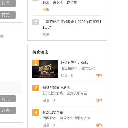
花海，邂逅金川梨花雪
订完
电询
订完
5
【滇藏秘境 穿越险奇】2026年丙察察1
1日游
电询
询
热卖酒店
1
拉萨远丰河北饭店
临近拉萨河，空气湿润
销量：0
电询
2
稻城华景文澜酒店
新开业的酒店，设施设备齐全
订完
销量：0
电询
订完
3
林芝山水宾馆
周围餐饮、娱乐等生活配套齐全
销量：0
电询