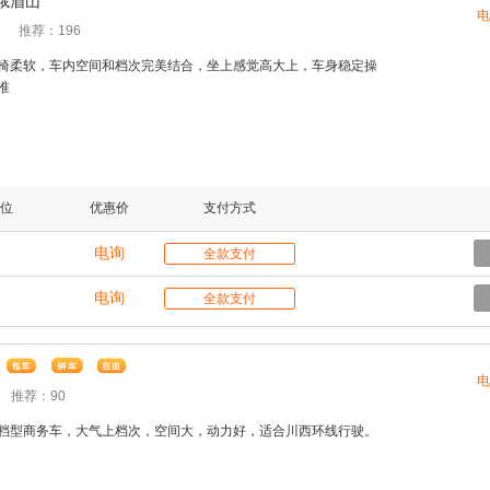
峨眉山
电
推荐：196
椅柔软，车内空间和档次完美结合，坐上感觉高大上，车身稳定操
准
位
优惠价
支付方式
电询
全款支付
电询
全款支付
电
推荐：90
档型商务车，大气上档次，空间大，动力好，适合川西环线行驶。