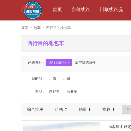
首页
自驾线路
川藏线路况
首页
>
包车
> 西行目的地包车
西行目的地包车
已选条件：
西行目的地
清空筛选条件
目的地：
川西
川藏
车型：
越野车
商务车
综合排序
价格
销量
推荐
<峨眉山旅