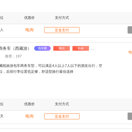
身大轴距带来内部空间大及长途旅行舒适性极高。
位
优惠价
支付方式
电询
人
定金支付
商务车（西藏游）
电
推荐：197
藏线旅游包车商务车型，可以满足4人以上7人以下的朋友出行，空
位，后排行李位置也足够，舒适型旅行最佳选择
位
优惠价
支付方式
电询
天
定金支付