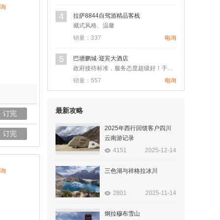
询
4
拉萨8844自驾游精品客栈
藏式风格、温馨
销量：337
电询
5
巴塘鹏城·迎宾大酒店
政府接待标准，服务态度超级好！干净卫生！在大城市也很难遇到这…
销量：557
电询
最新攻略
订完
2025年西行回馈客户四川
订完
云南游记录
4151
2025-12-14
询
三色湖与祥格拉冰川
2801
2025-11-14
炯拉穆布雪山