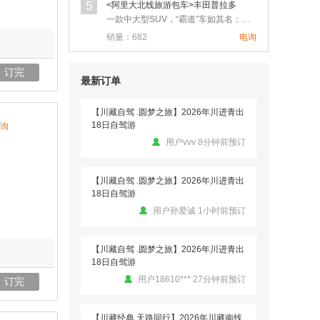
5
<阿里大北线旅游包车>丰田普拉多
G318-11天拼车游
一款中大型SUV，“霸道”车如其名；具有绝对相信的越野机能，…
用户ww 1小时前预订
销量：682
电询
【川藏自驾 .圆梦之旅】2026年川进青出
订完
18日自驾游
最新订单
用户vvv 8分钟前预订
询
【川藏自驾 .圆梦之旅】2026年川进青出
18日自驾游
用户孙爱诚 1小时前预订
【川藏自驾 .圆梦之旅】2026年川进青出
18日自驾游
用户18610*** 27分钟前预订
【川藏经典 天路同行】2026年川藏南线
订完
G318-11天拼车游
用户Adam 1小时前预订