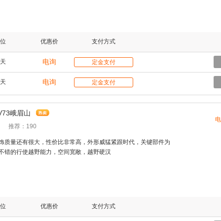
位
优惠价
支付方式
电询
天
定金支付
电询
天
定金支付
V73峨眉山
电
推荐：190
饰质量还有很大，性价比非常高，外形威猛紧跟时代，关键部件为
不错的行使越野能力，空间宽敞，越野硬汉
位
优惠价
支付方式