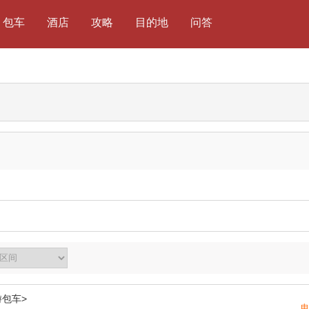
包车
酒店
攻略
目的地
问答
游包车>
电