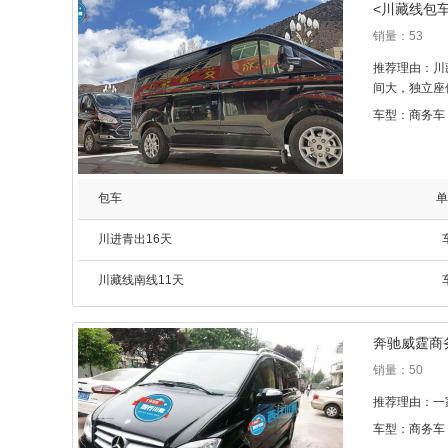
<川藏线包
销量：53
推荐理由：川
间大，独立座
车型：商务车
包车
单
川进青出16天
川藏线南线11天
奔驰威霆商
销量：50
推荐理由：一
车型：商务车