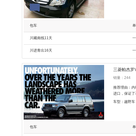
包车
单
川藏南线11天
一
川进青出16天
一
三菱帕杰罗
销量：244
推荐理由：内
进口，保证了
车型：越野车
包车
单