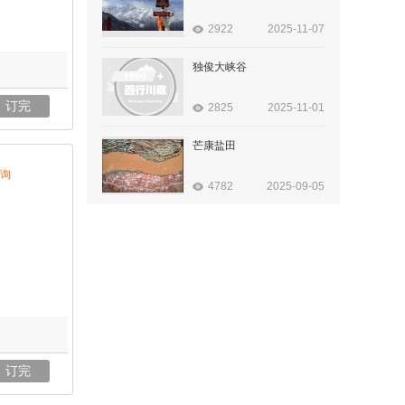
2922
2025-11-07
独俊大峡谷
订完
2825
2025-11-01
芒康盐田
询
4782
2025-09-05
订完