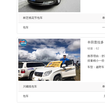
林芝桃花节包车
单
包车
一
丰田普拉多
销量：62
推荐理由：舒
排量稍小一些，
车型：越野车
川藏线包车
单
包车