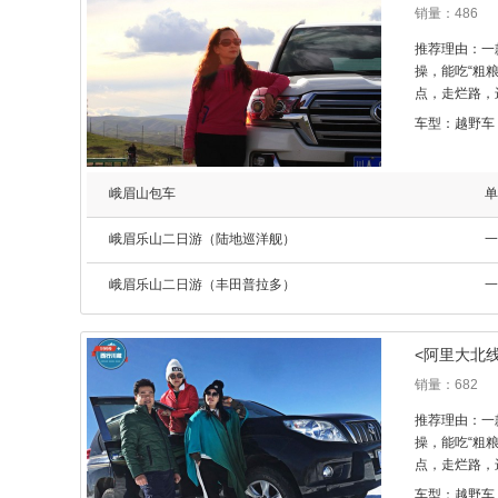
销量：486
推荐理由：一
操，能吃“粗
点，走烂路，
拉多踏平各种
车型：越野车
大，全尺寸车
峨眉山包车
单
峨眉乐山二日游（陆地巡洋舰）
一
峨眉乐山二日游（丰田普拉多）
一
<阿里大北
销量：682
推荐理由：一
操，能吃“粗
点，走烂路，
拉多踏平各种
车型：越野车